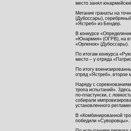
место занял юнармейски
Метание гранаты на точн
(Дубоссары), серебряный
«Ястреб» из Бендер.
В конкурсе «Определение
«Юнармия» (ОГРВ), на в
«Орленок» (Дубоссары).
По итогам конкурса «Рук
место – у отряда «Патри
По итогу военизированн
отряд «Ястреб», второе
Наряду с соревнованиям
тропа испытаний». Здесь
по-пластунски, с ловкос
собирали импровизирован
установленного регламен
В «Комбинированной троп
победили «Суворовцы».
По испытаниям первого д