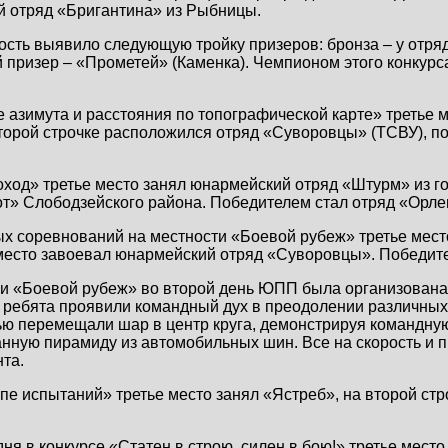
й отряд «Бригантина» из Рыбницы.
ость выявило следующую тройку призеров: бронза – у отря
 призер – «Прометей» (Каменка). Чемпионом этого конкурс
 азимута и расстояния по топографической карте» третье м
торой строчке расположился отряд «Суворовцы» (ТСВУ), по
оход» третье место занял юнармейский отряд «Штурм» из г
от» Слободзейского района. Победителем стал отряд «Орле
ых соревнований на местности «Боевой рубеж» третье мес
 место завоевал юнармейский отряд «Суворовцы». Победите
и «Боевой рубеж» во второй день ЮПП была организован
 ребята проявили командный дух в преодолении различных
тью перемещали шар в центр круга, демонстрируя командну
ную пирамиду из автомобильных шин. Все на скорость и п
та.
е испытаний» третье место занял «Ястреб», на второй стр
ня в конкурсе «Статен в строю, силен в бою!» третье место