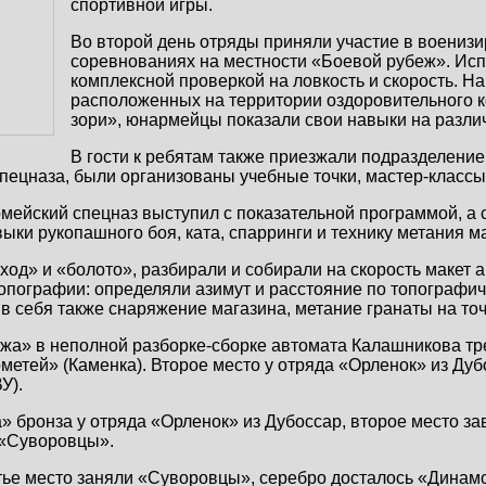
спортивной игры.
Во второй день отряды приняли участие в воениз
соревнованиях на местности «Боевой рубеж». Ис
комплексной проверкой на ловкость и скорость. На
расположенных на территории оздоровительного 
зори», юнармейцы показали свои навыки на разли
В гости к ребятам также приезжали подразделени
пецназа, были организованы учебные точки, мастер-классы,
мейский спецназ выступил с показательной программой, а
выки рукопашного боя, ката, спарринги и технику метания м
ход» и «болото», разбирали и собирали на скорость макет 
топографии: определяли азимут и расстояние по топографич
 себя также снаряжение магазина, метание гранаты на точ
жа» в неполной разборке-сборке автомата Калашникова тр
етей» (Каменка). Второе место у отряда «Орленок» из Дуб
У).
 бронза у отряда «Орленок» из Дубоссар, второе место з
 «Суворовцы».
тье место заняли «Суворовцы», серебро досталось «Динамо