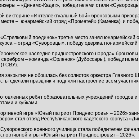
ризеры – «Динамо-Кадет», победителями стали «Суворовцы
кой викторине «Интеллектуальный бой» бронзовыми призер
 месте – юнармейский отряд «Прометей» (Каменка), и побед
 «Стрелковый поединок» третье место занял юнармейский 
курса – отряд «Суворовцы», победу одержал юнармейский 
Героическое наследие приднестровского народа» бронзовы
 серебром – команда «Орленок» (Дубоссары), победителем 
 (ТСВУ).
я закрытия не обошлась без солистов оркестра Главного 
сты сделали праздник и подняли настроение всем участни
готовленных ребят образовательных учреждений городов и
отами и кубками.
портивной игре «Юный патриот Приднестровья – 2026» заня
ером стал отряд Республиканского кадетского корпуса «Ди
 Суворовского военного училища стала победителем финал
-спортивной игры «Юный патриот Приднестровья – 2026».