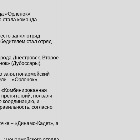
да «Орленок»
а стала команда
есто занял отряд
бедителем стал отряд
орода Днестровск. Второе
нок» (Дубоссары).
то занял юнармейский
ли – «Орленок».
а «Комбинированная
 препятствий, ползали
ю координацию, и
равильность, согласно
очке – «Динамо-Кадет», а
 – у юнармейского отряда