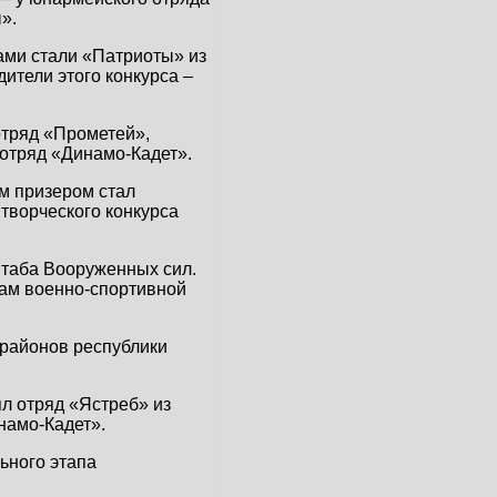
».
ами стали «Патриоты» из
ители этого конкурса –
отряд «Прометей»,
отряд «Динамо-Кадет».
м призером стал
творческого конкурса
Штаба Вооруженных сил.
кам военно-спортивной
 районов республики
л отряд «Ястреб» из
намо-Кадет».
ьного этапа