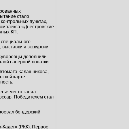
ированных
пытание стало
 контрольных пунктах,
комплекса «Днестровские
чных КП.
е специального
 выставки и экскурсии.
 суворовцы дополнили
алой саперной лопатки.
автомата Калашникова,
еской карте.
ность.
етье место занял
оссар. Победителем стал
авоевал бендерский
-Кадет» (РКК). Первое