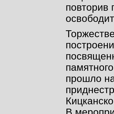
повторив 
освободит
Торжеств
построени
посвящен
памятного
прошло на
приднестр
Кицканско
В меропри