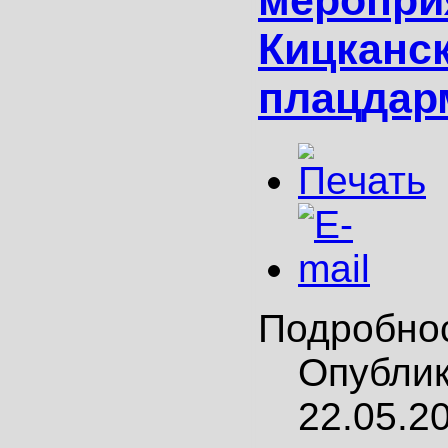
Кицканс
плацдар
Подробно
Опубли
22.05.2