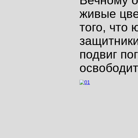
Вечному о
живые цве
того, что
защитники
подвиг по
освободит