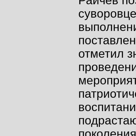
Райчев по
суворовце
выполнен
поставлен
отметил з
проведени
мероприят
патриотич
воспитани
подраста
поколения