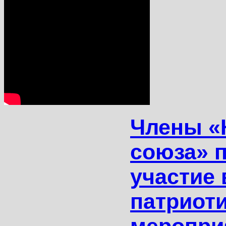
Члены «
союза» 
участие 
патриот
меропри