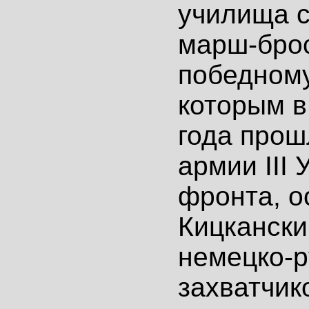
училища 
марш-брос
победному
которым в
года прош
армии III 
фронта, 
Кицкански
немецко-
захватчик