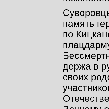
Суворовц
память ге
по Кицкан
плацдарм
Бессмерт
держа в р
своих род
участнико
Отечестве