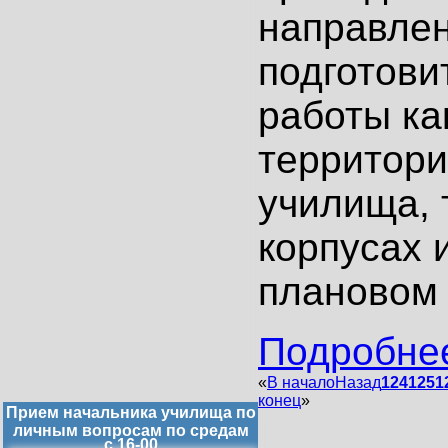
направлен
подготови
работы ка
территори
училища, 
корпусах 
плановом
Подробнее
«
В начало
Назад
124
125
1
конец
»
Прием начальника училища по
личным вопросам по средам
с 16-00