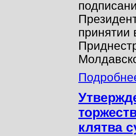
подписани
Президен
принятии 
Приднест
Молдавско
Подробнее
Утвержд
торжест
клятва с