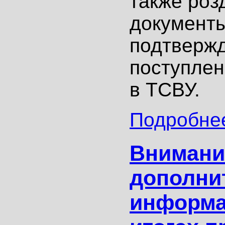
также роз
документы
подтверж
поступлен
в ТСВУ.
Подробнее
Внимани
дополни
информа