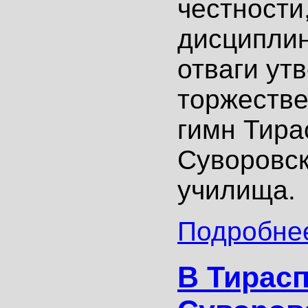
честности
дисциплин
отваги ут
торжестве
гимн Тира
Суворовск
училища.
Подробнее
В Тирас