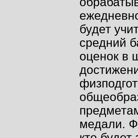
обрабаты
ежедневно
будет учи
средний б
оценок в 
достижени
физподгот
общеобра
предметам
медали. Ф
кто будет