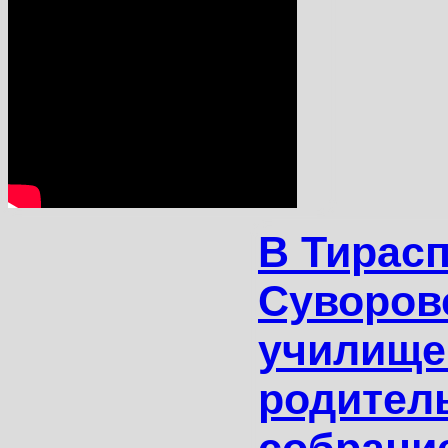
В Тирас
Суворов
училище
родител
собрани