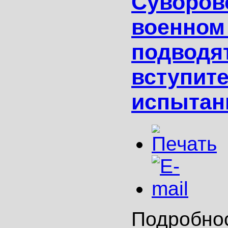
Суворов
военном
подводят
вступит
испытан
Подробно