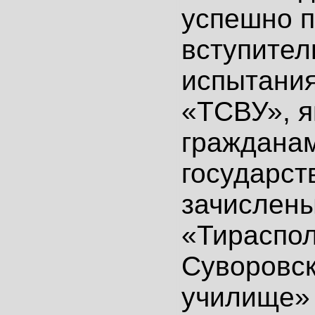
успешно 
вступите
испытания
«ТСВУ», 
гражданам
государст
зачислены
«Тираспо
Суворовск
училище»