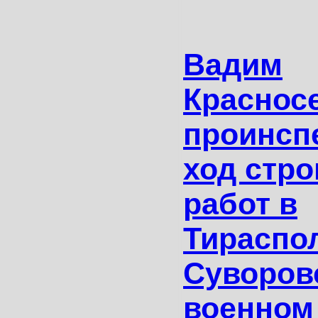
Вадим
Краснос
проинсп
ход стр
работ в
Тираспо
Суворов
военном