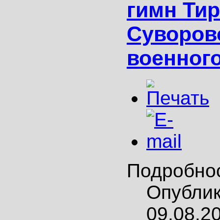
гимн Ти
Суворов
военног
Подробно
Опубли
09.08.2