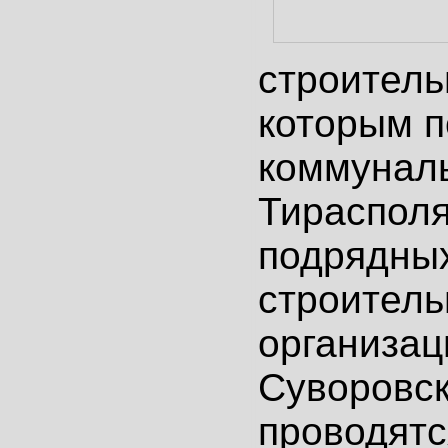
строитель
которым 
коммунал
Тирасполя
подрядны
строител
организац
Суворовс
проводятс