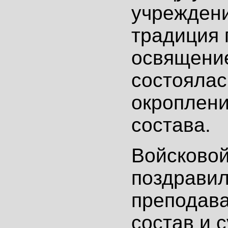
учреждени
традиция 
освящение
состоялас
окроплени
состава.
Войсково
поздравил
преподава
состав и 