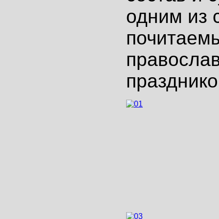
одним из 
почитаем
правосла
празднико