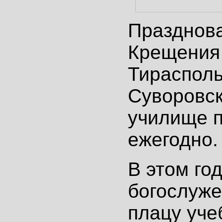
Празднов
Крещения 
Тираспол
Суворовс
училище 
ежегодно.
В этом го
богослуже
плацу уче