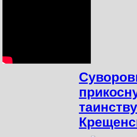
Суворо
прикосн
таинств
Крещенс