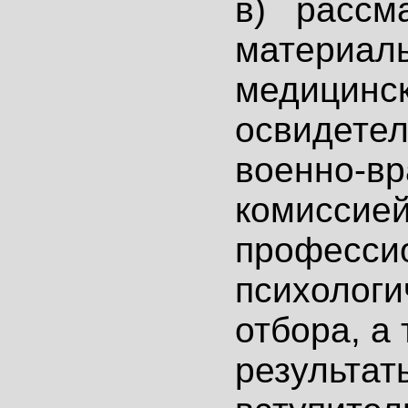
в) рассм
материал
медицинск
освидетел
военно-в
комиссие
професси
психологи
отбора, а
результат