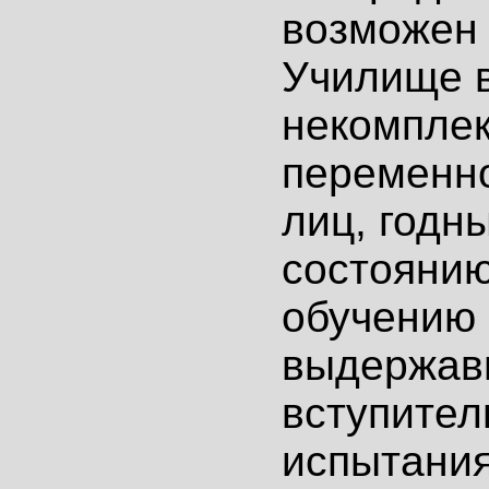
возможен 
Училище в
некомпле
переменно
лиц, годн
состоянию
обучению 
выдержав
вступите
испытани