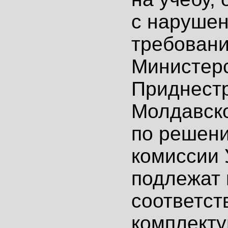
с наруше
требован
Министер
Приднест
Молдавско
по решен
комиссии
подлежат 
соответс
комплекту