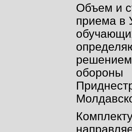
Объем и с
приема в
обучающи
определяю
решением
обороны
Приднест
Молдавско
Комплект
направляе