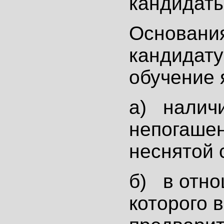
кандидаты
Основания
кандидату
обучение 
а) налич
непогаше
неснятой 
б) в отн
которого 