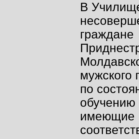
В Училищ
несоверш
граждане
Приднест
Молдавско
мужского 
по состоя
обучению 
имеющие
соответс