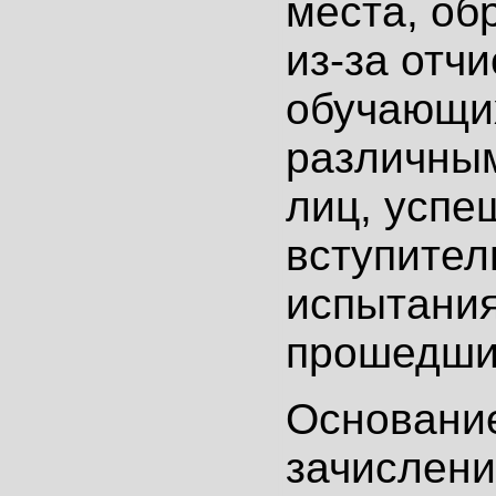
места, об
из-за отч
обучающи
различны
лиц, успе
вступите
испытания
прошедших
Основани
зачислени