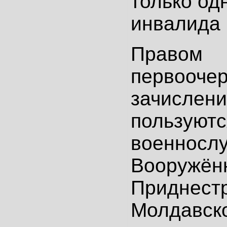
только од
инвалида I
Правом
первоочер
зачислени
пользуютс
военносл
Вооружён
Приднест
Молдавско