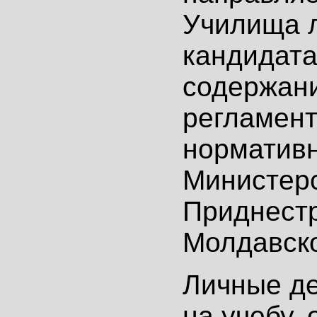
Училища 
кандидата
содержани
регламент
норматив
Министер
Приднест
Молдавско
Личные де
на учебу,