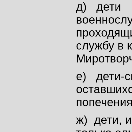
д) дети
военносл
проходящ
службу в 
Миротворч
е) дети-с
оставшихс
попечения
ж) дети,