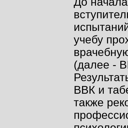
До начала
вступител
испытаний
учебу про
врачебну
(далее - 
Результат
ВВК и таб
также ре
професси
психологи