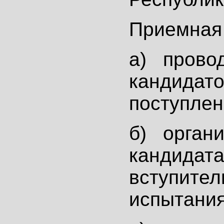
Приемная 
а) провод
кандидато
поступлен
б) органи
кандидат
вступите
испытания