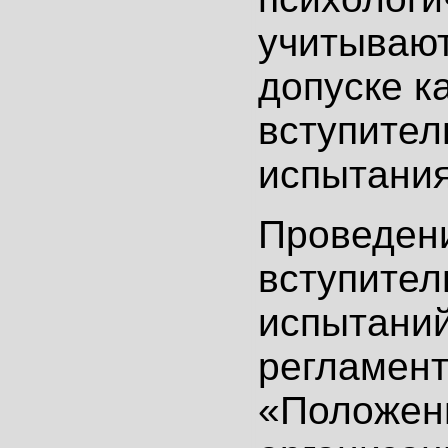
учитывают
допуске к
вступите
испытани
Проведен
вступител
испытани
регламент
«Положен