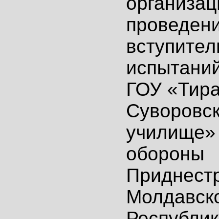
организац
проведен
вступител
испытаний
ГОУ «Тира
Суворовск
училище»
обороны
Приднест
Молдавск
Республи