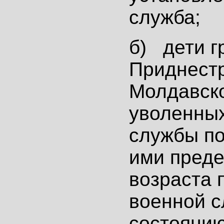
служба;
б) дети г
Приднест
Молдавско
уволенных
службы п
ими преде
возраста 
военной с
состоянию