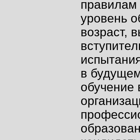
правилам
уровень о
возраст, 
вступите
испытани
в будущем
обучение
организац
професси
образован