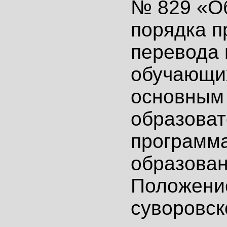
№ 829 «О
порядка п
перевода 
обучающи
основным
образова
программ
образован
Положени
суворовск