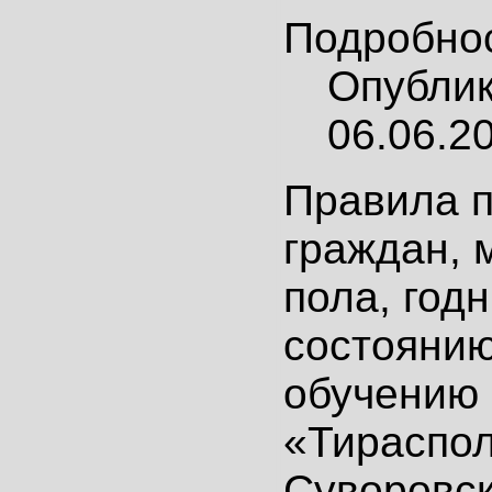
Подробно
Опубли
06.06.2
Правила 
граждан, 
пола,
годн
состоянию
обучению
«Тираспо
Суворовск