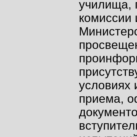
училища,
комиссии 
Министер
просвеще
проинфор
присутст
условиях 
приема, 
документо
вступител