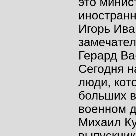
это минис
иностранн
Игорь Ива
замечате
Герард Ва
Сегодня н
люди, кот
больших в
военном д
Михаил Ку
выпускник