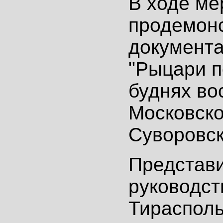
В ходе ме
продемон
документ
"Рыцари п
буднях во
Московско
Суворовск
Представ
руководст
Тирасполь