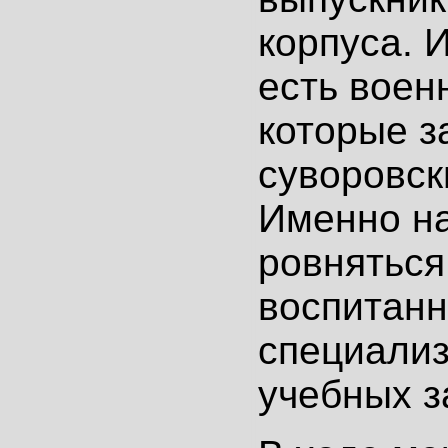
корпуса. 
есть воен
которые з
суворовск
Именно н
ровняться
воспитанн
специали
учебных з