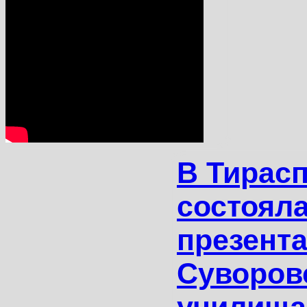
В Тирас
состоял
презент
Суворов
училища