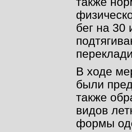
также нор
физическо
бег на 30 
подтягива
переклади
В ходе ме
были пре
также обр
видов лет
формы од