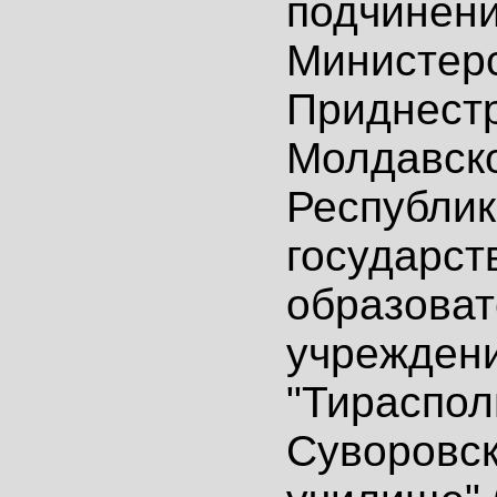
подчинен
Министер
Приднест
Молдавск
Республик
государст
образова
учрежден
"Тираспол
Суворовск