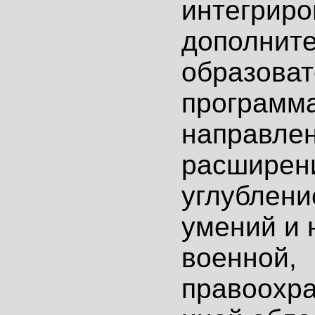
интегрир
дополнит
образова
программ
направле
расширен
углублени
умений и 
военной,
правоохра