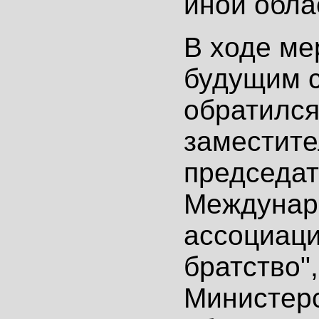
иной обла
В ходе ме
будущим 
обратилс
заместите
председа
Междунар
ассоциаци
братство"
Министер