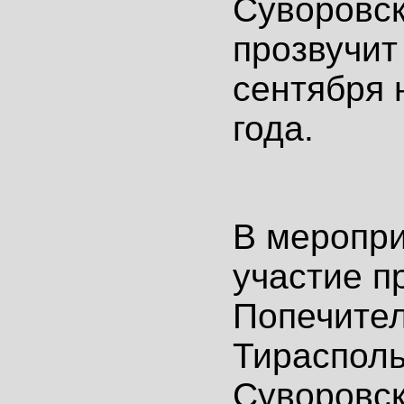
Суворовс
прозвучит
сентября
года.
В меропри
участие п
Попечител
Тирасполь
Суворовск