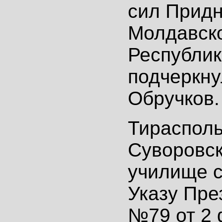
сил Придн
Молдавск
Республик
подчеркну
Обручков.
Тирасполь
Суворовск
училище с
Указу Пр
№79 от 2 