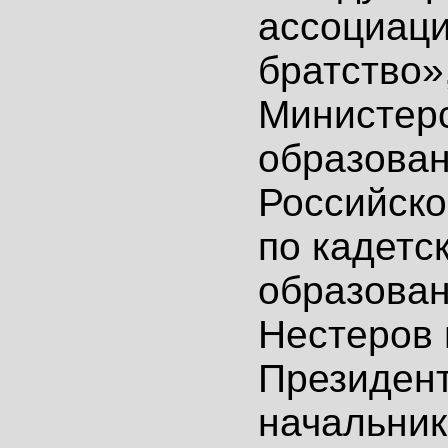
ассоциаци
братство»
Министер
образован
Российск
по кадетс
образова
Нестеров 
Президен
начальник