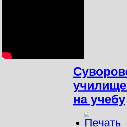
Суворов
училище
на учебу