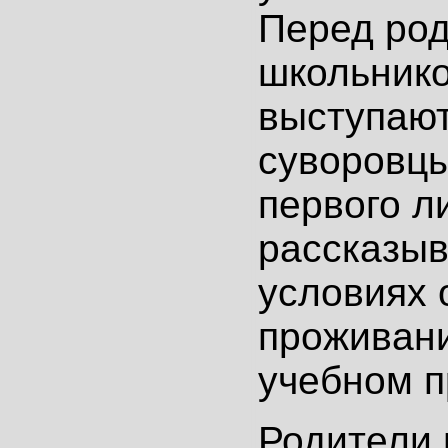
Перед ро
школьнико
выступаю
суворовцы
первого л
рассказыв
условиях 
проживани
учебном п
Родители 