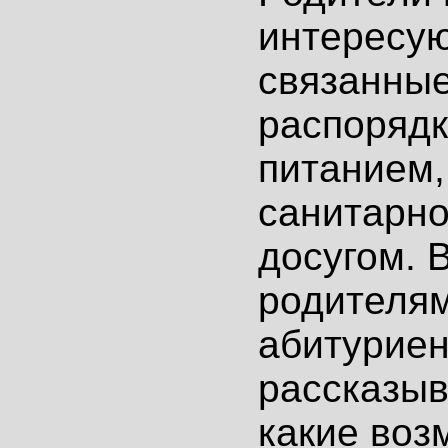
интересу
связанные
распорядк
питанием,
санитарн
досугом. 
родителя
абитуриен
рассказыв
какие воз