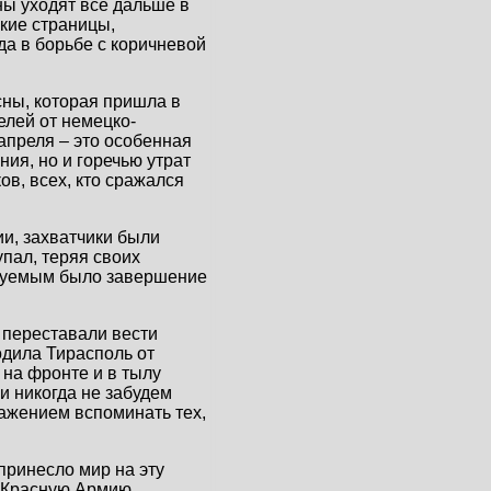
ны уходят все дальше в
ские страницы,
да в борьбе с коричневой
сны, которая пришла в
елей от немецко-
апреля – это особенная
ия, но и горечью утрат
ов, всех, кто сражался
и, захватчики были
упал, теряя своих
инуемым было завершение
 переставали вести
бодила Тирасполь от
 на фронте и в тылу
и никогда не забудем
ажением вспоминать тех,
принесло мир на эту
. Красную Армию