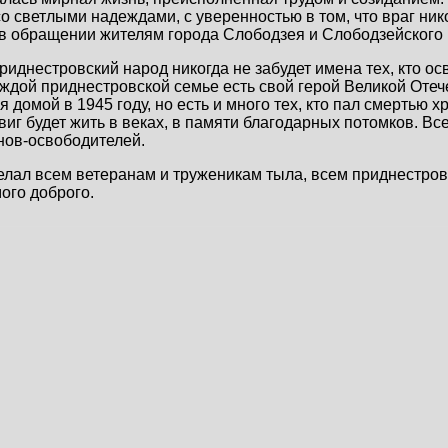
о светлыми надеждами, с уверенностью в том, что враг ник
 в обращении жителям города Слободзея и Слободзейского
приднестровский народ никогда не забудет имена тех, кто 
аждой приднестровской семье есть свой герой Великой Отеч
ся домой в 1945 году, но есть и много тех, кто пал смертью 
виг будет жить в веках, в памяти благодарных потомков. Вс
нов-освободителей.
лал всем ветеранам и труженикам тыла, всем приднестров
ого доброго.