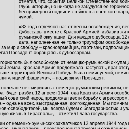
отметил, что, события Великой Отечественной вой
глубь истории, но никогда не забудутся ее героиче
беспримерный подвиг и стойкость советского наро
чумой.
«82 года отделяют нас от весны освобождения, ве
Дубоссары вместе с Красной Армией, избавив жит
румынской оккупации. Для каждого дубоссарца 12 
дата, наполненная не только триумфом освобожден
ь за мир и свободу – красноармейцев, партизан, подпольщик
тил Президент, обращаясь к дубоссарцам.
игориополь был освобожден от немецко-румынской оккупаци
кой земли. Красная Армия продолжала наступать, враг отст
ольше территорий. Великая Победа была неминуемой, нем
апитуляцией фашизма», – подчеркнул Президент.
спольчане не смирились с немецко-румынским режимом, не
враг будет разбит. 12 апреля 1944 года Красная Армия осво
ый советский народ продолжал вести борьбу с агрессором,
 – одна на всех, выстраданная, долгожданная. Мы помним 
ов-освободителей, мы всегда будем с благодарностью и ув
ную жизнь в Тирасполь», – отметил Глава государства.
 от немецко-румынских захватчиков 12 апреля 1944 года 
алась мирная жизнь, преисполненная трудом и созиданием