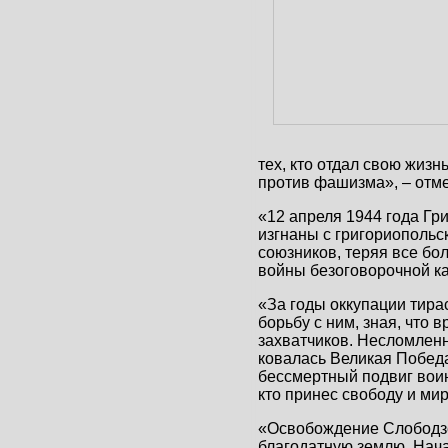
тех, кто отдал свою жизн
против фашизма», – отме
«12 апреля 1944 года Гр
изгнаны с григориопольс
союзников, теряя все б
войны безоговорочной к
«За годы оккупации тира
борьбу с ним, зная, что 
захватчиков. Несломленн
ковалась Великая Победа
бессмертный подвиг воин
кто принес свободу и мир
«Освобождение Слободзеи
благодатную землю. Нач