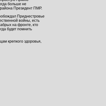
огда больше не
 района Президент ПМР.
освобождал Приднестровье
ественной войны, есть
храбрых на фронте, кто
егда будет помнить
цам крепкого здоровья,