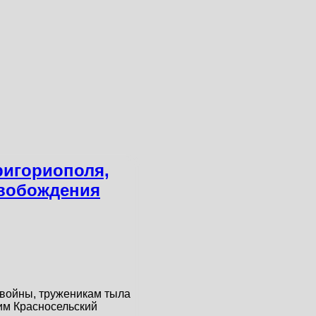
ригориополя,
свобождения
 войны, труженикам тыла
им Красносельский