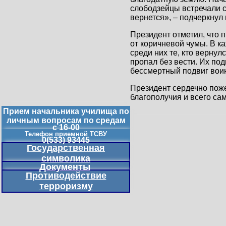
слободзейцы встречали с
вернется», – подчеркнул
Президент отметил, что 
от коричневой чумы. В к
среди них те, кто вернул
пропал без вести. Их под
бессмертный подвиг вои
Президент сердечно поже
благополучия и всего сам
Прием начальника училища по
личным вопросам по средам
с 16-00
Телефон приемной ТСВУ
0(533) 93445
Государственная
символика
Документы
Противодействие
терроризму