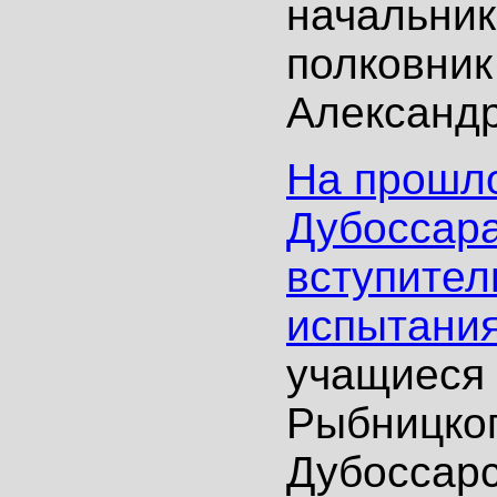
начальни
полковник
Александр
На прошло
Дубоссар
вступите
испытани
учащиеся 
Рыбницког
Дубоссарс