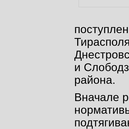
поступлен
Тирасполя
Днестровс
и Слободз
района.
Вначале р
нормативы
подтягива