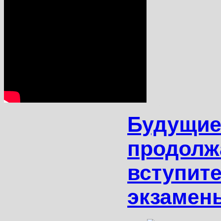
Будущие
продолж
вступит
экзамен