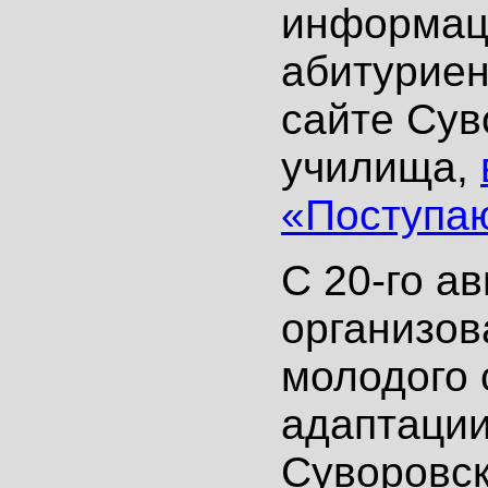
информац
абитуриен
сайте Сув
училища,
«Поступа
С 20-го ав
организов
молодого 
адаптации
Суворовс