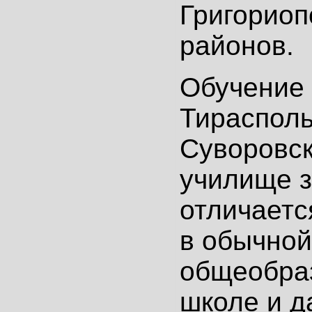
Григориоп
районов.
Обучение 
Тираспол
Суворовс
училище з
отличаетс
в обычной
общеобра
школе и д