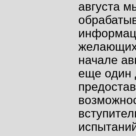
августа м
обрабаты
информаци
желающих 
начале ав
еще один 
предоста
возможнос
вступител
испытаний