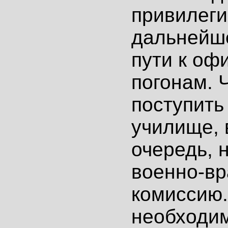
привилеги
дальнейше
пути к оф
погонам. 
поступить
училище, 
очередь, 
военно-в
комиссию.
необходи