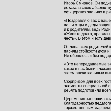
Игорь Смирнов. Он подче
доказала свою абсолютн
офицерских званиях в ря
«Поздравляю вас с вашей
ваши отцы и деды защища
и к родителям, ведь Род
«Живите долго, правильно
честь». В этом и есть де
От лица всех родителей 
парням стойкости духа и
Не обошлось и без подар
«Это непередаваемые эмо
какие в нас были вложен
затем впечатлениями вы
Сюрпризом для всех гост
элементы специальной ст
ребята подготовили всего
Церемония завершилась
благодарностью педагога
торжественным маршем с