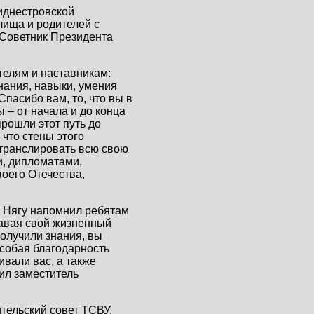
иднестровской
лища и родителей с
 Советник Президента
телям и наставникам:
нания, навыки, умения
Спасибо вам, то, что вы в
 – от начала и до конца
прошли этот путь до
 что стены этого
 транслировать всю свою
и, дипломатами,
оего Отечества,
й Нягу напомнил ребятам
навая свой жизненный
получили знания, вы
Особая благодарность
вали вас, а также
тил заместитель
ельский совет ТСВУ,