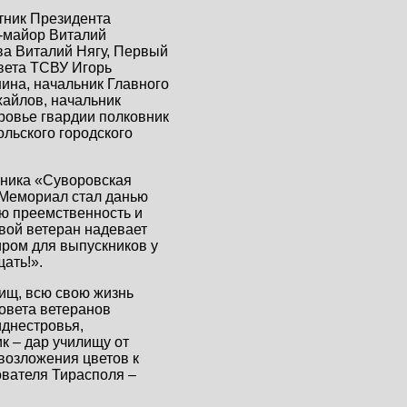
тник Президента
-майор Виталий
ва Виталий Нягу, Первый
вета ТСВУ Игорь
на, начальник Главного
айлов, начальник
ровье гвардии полковник
льского городского
тника «Суворовская
 Мемориал стал данью
ю преемственность и
вой ветеран надевает
ром для выпускников у
ать!».
ищ, всю свою жизнь
овета ветеранов
иднестровья,
к – дар училищу от
возложения цветов к
ователя Тирасполя –