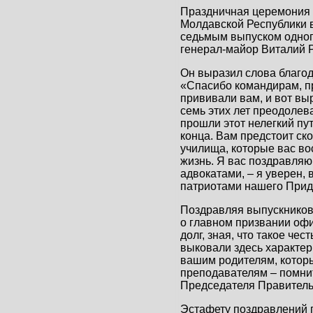
Праздничная церемония 
Молдавской Республики в
седьмым выпуском одног
генерал-майор Виталий Р
Он выразил слова благод
«Спасибо командирам, пр
прививали вам, и вот выр
семь этих лет преодолева
прошли этот нелегкий пут
конца. Вам предстоит ск
училища, которые вас во
жизнь. Я вас поздравляю
адвокатами, – я уверен,
патриотами нашего Придн
Поздравляя выпускников
о главном призвании офи
долг, зная, что такое че
выковали здесь характер
вашим родителям, которы
преподавателям – помнит
Председателя Правитель
Эстафету поздравлений 