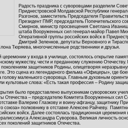
Радость праздника с суворовцами разделили Сове
Приднестровской Молдавской Республики генерал
Разгонов, заместитель Председателя Правительст
Президент ПМР, председатель Попечительского со
Смирнов, министр просвещения Светлана Иваниши
штаба Вооруженных сил генерал-майор Павел Мих
Оперативной группы российских войск в Приднест
Дмитрий Зеленков, депутаты Верховного и Тираспо
Илона Тюряева, многочисленные родственники и друзья.
 церемонии у входа в училище, состоялось открытие памя
нскому мужеству, чести и преданному служению Отечеству.
м поколениям защитников Родины, олицетворяя неразрывну
ге. Это сцена из легендарного фильма «Офицеры», где бое
а голову маленького суворовца. Главным духовным ориенти
и культовые слова: «Есть такая профессия – Родину защищ
крытия было предоставлено выпускникам суворовских учил
ты Отечества – председателю Комитета Вооруженных сил С
отставке Валерию Глазкову и воину-афганцу, защитнику Пр
о союза» полковнику в отставке Алексею Райчеву. Памятни
ийских войск. Далее состоялась традиционная церемония 
ералиссимуса Александра Суворова. Великая личность осн
сех поколений защитников Отечества.