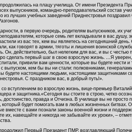
продолжилась на плацу училища. От имени Президента Пр
сех выпускников, командно-преподавательский состав учи
о из лучших учебных заведений Приднестровья поздравил
азгонов.
арности, в первую очередь, родителям выпускников, их учи
еподавателям, которые семь лет вкладывали в вас душу, з
астили из вас тех, кем вы являетесь на сегодняшний день. 
ли, как говорят в армии, тяготы и лишения воинской службы
ь. Он, действительно, был нелегким для вас, и вы с честью 
оро сделать первый шаг в свою взрослую жизнь. …Я уверен,
спитали, привили вам ценности, которые вы будете нести и
 с выпуском, кем бы вы ни стали: полковниками, генералам
 вы будете настоящими людьми, настоящими защитниками св
естровья. С праздником вас, в добрый путь!».
 со вступлением во взрослую жизнь, вице-премьер Витали
цера и защитника.«Сегодня вы стоите в строю, четко осоз
сть, достоинство, правда и Отчизна. В училище вы не просто 
, который будет помогать вам в любых жизненных битвах. 
е вместе с вами познали законы военной жизни и поддержи
е их, навещайте и никогда не забывайте их уроки», – отме
ства.
продолжил Первый Президент ПМР, возглавляющий Попечит