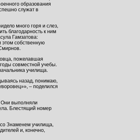
 военного образования
спешно служат в
дело много горя и слез,
ить благодарность к ним
асула Гамзатова:
ри этом собственную
 Смирнов.
ровца, пожелавшая
 годы совместной учебы.
начальника училища.
дываясь назад, понимаю,
суворовец»», – поделился
. Они выполняли
аула. Блестящий номер
со Знаменем училища,
ителей и, конечно,