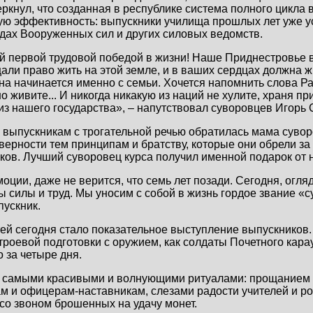
ркнул, что созданная в республике система полного цикла
ую эффективность: выпускники училища прошлых лет уже у
дах Вооруженных сил и других силовых ведомств.
 первой трудовой победой в жизни! Наше Приднестровье ви
ли право жить на этой земле, и в ваших сердцах должна ж
ина начинается именно с семьи. Хочется напомнить слова Р
 живите... И никогда никакую из наций не хулите, храня п
виз нашего государства», – напутствовал суворовцев Игорь
к выпускникам с трогательной речью обратилась мама суво
 верности тем принципам и братству, которые они обрели за
ков. Лучший суворовец курса получил именной подарок от 
ции, даже не верится, что семь лет позади. Сегодня, огля
ы силы и труд. Мы уносим с собой в жизнь гордое звание «
пускник.
ей сегодня стало показательное выступление выпускников
роевой подготовки с оружием, как солдаты Почетного кар
 за четыре дня.
 самыми красивыми и волнующими ритуалами: прощанием 
м и офицерам-наставникам, слезами радости учителей и род
о звоном брошенных на удачу монет.