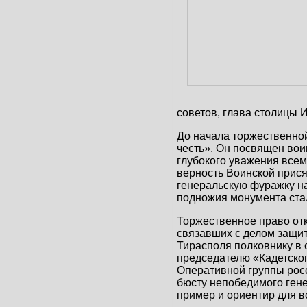
советов, глава столицы 
До начала торжественной
честь». Он посвящен вои
глубокого уважения все
верность Воинской прися
генеральскую фуражку н
подножия монумента стал
Торжественное право от
связавших с делом защи
Тирасполя полковнику в 
председателю «Кадетског
Оперативной группы росс
бюсту непобедимого ген
пример и ориентир для в